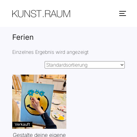
Zum
Inhalt
SEITE
springen
Ferien
Einzelnes Ergebnis wird angezeigt
Verkauft
Gestalte deine eigene