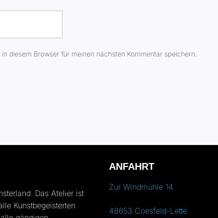
 in diesem Browser für meinen nächsten Kommentar speichern.
ANFAHRT
Zur Windmühle 14
erland. Das Atelier ist
 alle Kunstbegeisterten
48653 Coesfeld-Lette
 alle gängigen