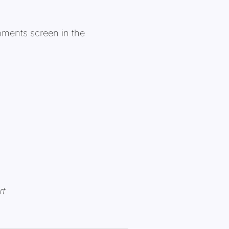
mments screen in the
rt