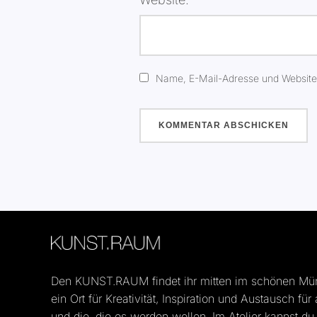
Name, E-Mail-Adresse und Website
Den KUNST.RAUM findet ihr mitten im schönen Münst
ein Ort für Kreativität, Inspiration und Austausch für
und die, die es werden wollen. Im Atelier kannst du