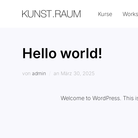
Zum
Kurse
Work
Inhalt
springen
Hello world!
Veröffentlicht
von
admin
an
März 30, 2025
am
Welcome to WordPress. This is yo